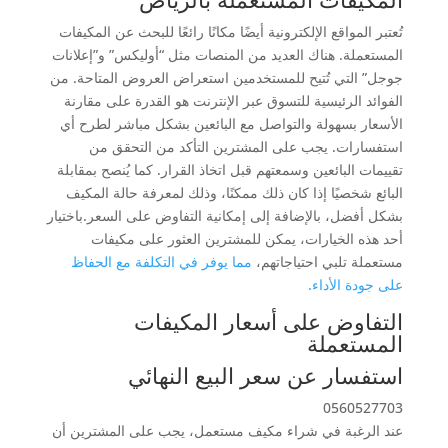
تُعتبر المواقع الإلكترونية أيضًا مكانًا رائعًا للبحث عن المكيفات
المستعملة. هناك العديد من المنصات مثل “أوليكس” و”إعلانات
جوجل” التي تُتيح للمستخدمين استعراض العروض المتاحة. من
الفوائد الرئيسية للتسوق عبر الإنترنت هو القدرة على مقارنة
الأسعار بسهولة والتواصل مع البائعين بشكل مباشر لطرح أي
استفسارات. يجب على المشترين التأكد من التحقق من
تقييمات البائعين وسمعتهم قبل اتخاذ القرار. كما يُنصح بمقابلة
البائع شخصيًا إذا كان ذلك ممكنًا، وذلك لمعرفة حالة المكيف
بشكل أفضل، بالإضافة إلى إمكانية التفاوض على السعر.باختيار
أحد هذه الخيارات، يمكن للمشترين العثور على مكيفات
مستعملة تلبي احتياجاتهم،
مما يوفر في التكلفة مع الحفاظ
على جودة الأداء.
التفاوض على أسعار المكيفات
المستعملة
استفسار عن سعر البيع النهائي
0560527703
عند الرغبة في شراء مكيف مستعمل، يجب على المشترين أن