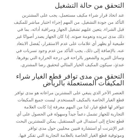
التحقق من حالة التشغيل
عند اتخاذ قرار شراء مكيف مستعمل، يجب على المشترين
التأكد من جودة التشغيل. من المهم إجراء اختبار مباشر للمكيف
قبل الشراء. يتعين عليهم تشغيل الجهاز ومراقبة أدائه، بما في
ذلك مدى تبريده ونعومة صوته. إذا كان الجهاز يصدر أصواتًا غير
طبيعية أو يظهر أي علامات على عدم الاستقرار، يُفضل الابتعاد
عنه. بالإضافة إلى ذلك، يجب التأكد من عدم وجود تسربات في
وسائل التبريد والشعور بالراحة في درجة الحرارة التي يوفرها.
عندئذٍ، سيكون المكيف الخيار المثالي لتحقيق رضا المشتري.
التحقق من مدى توافر قطع الغيار شراء
المكيفات المستعملة بالرياض
العنصر الآخر الذي ينبغي على المشترين مراعاته هو مدى توافر
قطع الغيار الخاصة بالمكيف المستخدم. ليست جميع المكيفات
تتوافر لها قطع غيار، لذا من المهم معرفة إذا كانت العلامة
التجارية للجهاز تشمل دعماً جيداً وسهولة في الحصول على أي
قطع تحتاج إلى استبدال في المستقبل. يمكن للمشترين البحث
عبر الإنترنت أو استشارة فنيين محليين حول مدى توافر
وموثوقية قطع الغيار الخاصة بالعلامة التجارية التي تفكر فيها.