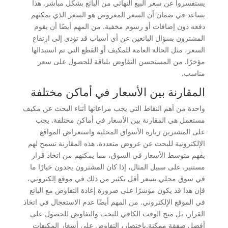
يستفسروا عن سعر البيع النهائي من البائع بشكل مباشر. هذا
يساعد في ضمان أن السعر المعروض هو السعر الذي يمكنهم
دفعه دون إضافات أو رسوم مخفية. من المهم أيضًا أن يقوم
المشترون بسؤال البائعين عن أي أسباب قد تؤدي إلى ارتفاع
السعر، مثل الحالة العامة للمكيف أو القطع التي تم استبدالها
مؤخرًا. من المستحسن التفاوض بلباقة للحصول على سعر
مناسب.
المقارنة بين الأسعار في أماكن مختلفة
واحدة من أهم النقاط التي يجب مراعاتها أثناء البحث عن مكيف
مستعمل هي المقارنة بين الأسعار في أماكن مختلفة. يجب
على المشترين زيارة الأسواق المحلية واستعراض المواقع
الإلكترونية للبحث عن عروض متعددة. هذه المقارنة تسمح لهم
بفهم متوسط الأسعار في السوق، مما يمكنهم من اتخاذ قرار
مستنير. على سبيل المثال، إذا كان المشترون يجدون خيارًا ما
في سوق محلي بسعر أقل بكثير من ذلك في موقع إلكتروني،
فإن هذا قد يكون مؤشرًا على ضرورة إعادة التفاوض مع البائع
في الموقع الإلكتروني. من المهم أيضًا عدم الاستعجال في اتخاذ
القرار، بل منح الوقت الكافي للبحث والتفاوض للحصول على
أفضل صفقة ممكنة.باختصار، التفاوض على أسعار المكيفات