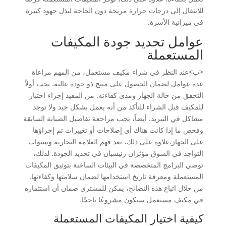
للانتقال إلى درجات حرارة مريحة دون الحاجة لبذل جهود كبيرة
في ميزانية الأسرة.
عوامل تحديد جودة المكيفات
المستعملة
<ب>عند النظر في شراء مكيف مستعمل، من المهم مراعاة
عدة عوامل لضمان الحصول على منتج ذو جودة عالية. يجب أولاً
التحقق من حالة الجهاز ومدى كفاءته. من المفيد إجراء اختبار
للمكيف قبل الشراء للتأكد من أنه يعمل بشكل جيد ولا توجد
مشاكل في التبريد. أيضاً، يجب مراجعة تفاصيل الصيانة السابقة
وفحص ما إذا كانت هناك أي إصلاحات أو تغييرات تم إجراؤها
على الجهاز.علاوة على ذلك، يعد فهم العلامة التجارية وسنوات
التواجد في السوق مؤثران رئيسيان في تحديد الجودة. لذلك،
توصي البرامج المتخصصة في البيئات الساخنة بتوثيق المكيفات
المستعملة ومعرفة تاريخ استخدامها لضمان سلامتها وكفاءتها.
من خلال اتباع هذه النصائح، يمكن للمشتري ضمان أن استثماره
في مكيف مستعمل سيكون مشروعًا ناجحًا.
كيفية اختيار المكيفات المستعملة