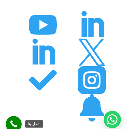







اتصل بنا