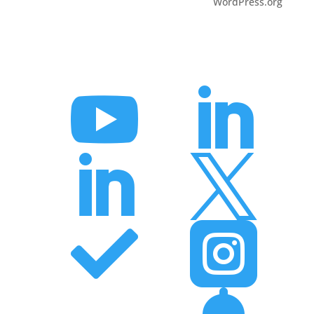
WordPress.org





