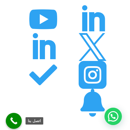







اتصل بنا