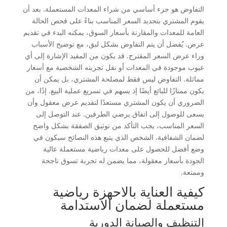
التفاوض هو جزء أساسي من شراء المعدات المستعملة. بعد أن
يقوم المشتري بتحديد السعر المناسب بناءً على فحص الحالة
العامة للمعدات والمقارنة بأسعار السوق، يمكنه البدء في تقديم
عرض. يُفضل أن يتم التفاوض بشكل لبق، مع توضيح الأسباب
وراء عرض السعر المقترح. قد يكون من المفيد الإشارة إلى أي
عيوب موجودة في المعدات أو نقل تجربته الشخصية مع أسعار
مماثلة. التفاوض ليس فقط لمصلحة المشتري، بل يمكن أن
يكون ممتازًا للبائع أيضًا إذ يسهم في تسريع عملية البيع. إذًا، من
الضروري أن يكون المشتري مستعدًا لتقديم عرض معقول وأن
يسعى للوصول إلى اتفاق يرضي الطرفين. عند التوصل إلى
السعر المناسب، يجب التأكد من توثيق الصفقة بشكل واضح
لضمان الشفافية. الشخص الذي يتبع هذه النصائح سيكون في
وضع أفضل للحصول على معدات رياضية مستعملة عالية
الجودة بأسعار معقولة، مما يضمن له تجربة تسوق ناجحة
وممتعة.
كيفية العناية بالاحهزة رياضية
مستعملة لضمان الاستدامة
التنظيف والصيانة الدورية