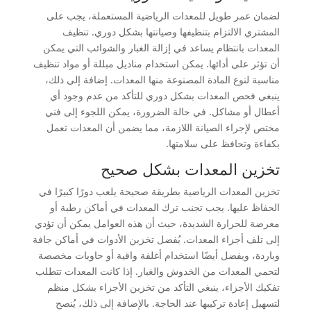
لضمان عمر طويل للمعدات الرياضية المستعملة، يجب على
المشتري الالتزام بتنظيفها وصيانتها بشكل دوري. تنظيف
المعدات بانتظام يساعد في إزالة الغبار والشوائب التي يمكن
أن تؤثر على أدائها. يمكن استخدام مناديل مبللة أو مواد تنظيف
مناسبة لنوع المادة المصنوعة منها المعدات. إضافة إلى ذلك،
ينبغي فحص المعدات بشكل دوري للتأكد من عدم وجود أي
أعطال أو مشاكل. في حالة الضرورة، يمكن اللجوء إلى فني
مختص لإجراء الصيانة اللازمة، مما يضمن أن المعدات تعمل
بكفاءة وتحافظ على سلامتها.
تخزين المعدات بشكل صحيح
تخزين المعدات الرياضية بطريقة صحيحة يلعب دورًا كبيرًا في
الحفاظ عليها. يجب تجنب ترك المعدات في أماكن رطبة أو
معرضة للحرارة الشديدة، حيث أن هذه العوامل يمكن أن تؤدي
إلى تلف أجزاء المعدات. يُفضل تخزين الأدوات في أماكن جافة
وباردة، ويفضل أيضًا استخدام أغلفة واقية أو حاويات مخصصة
لتحمي المعدات من الخدوش والغبار. إذا كانت المعدات تتطلب
تفكيك الأجزاء، ينبغي التأكد من تخزين الأجزاء بشكل منظم
لتسهيل إعادة تركيبها عند الحاجة. بالإضافة إلى ذلك، يُنصح