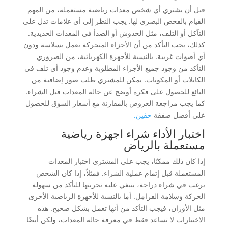
قبل أن يشتري أي شخص معدات رياضية مستعملة، من المهم
القيام بالفحص البصري لها. يجب النظر إلى أي علامات تدل على
التآكل أو التلف، مثل الخدوش أو الصدأ في المعدات الحديدية.
كذلك، يجب التأكد من أن الأجزاء المتحركة تعمل بسلاسة ودون
أي أصوات غريبة. بالنسبة للأجهزة الكهربائية، من الضروري
التأكد من وجود جميع الأجزاء المطلوبة وعدم وجود أي تلف في
الكابلات أو المكونات. يمكن للمشتري طلب صور إضافية من
البائع للحصول على فكرة أوضح عن حالة المعدات قبل الشراء.
كما يجب مراجعة العروض بالمقارنة مع أسعار السوق للحصول
على أفضل صفقة
حقين.
اختبار الأداء شراء اجهزة رياضية
مستعملة بالرياض
إذا كان ذلك ممكنًا، يجب على المشتري اختبار المعدات
المستعملة قبل إتمام عملية الشراء. فمثلاً، إذا كان الشخص
يرغب في شراء دراجة، ينبغي عليه تجربتها للتأكد من سهولة
الحركة وسلامة الفرامل. أما بالنسبة للأجهزة الرياضية الأخرى
مثل الأوزان، فيجب التأكد من أنها تعمل بشكل صحيح. هذه
الاختبارات لا تساعد فقط في معرفة حالة المعدات، ولكن أيضًا