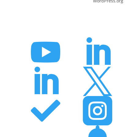
WordPress.org





