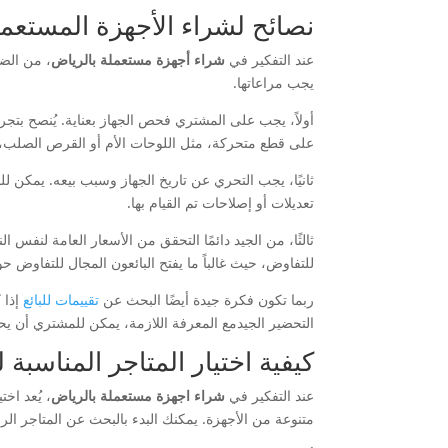
نصائح لشراء الأجهزة المستعمل
عند التفكير في
شراء أجهزة مستعملة بالرياض
، من الض
يجب مراعاتها.
أولاً، يجب على المشتري فحص الجهاز بعناية. يُنصح بتج
على قطع متحركة، مثل اللوحات الأم أو القرص الصلب، 
ثانيًا، يجب التحري عن تاريخ الجهاز وسبب بيعه. يمكن 
تعديلات أو إصلاحات تم القيام بها.
ثالثًا، من الجيد دائمًا التحقق من الأسعار العامة لنف
للتفاوض، حيث غالباً ما يفتح البائعون المجال للتفاوض
ربما تكون فكرة جيدة أيضًا البحث عن
تقييمات للبائع
إذا 
التحضير الجيدمع المعرفة اللازمة، يمكن للمشتري أن 
كيفية اختيار المتاجر المناسبة
عند التفكير في
شراء اجهزة مستعملة بالرياض
، يُعد ا
متنوعة من الأجهزة. يمكنك البدء بالبحث عن المتاجر الرا