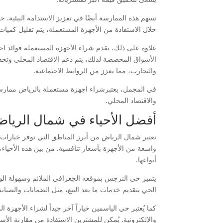
تسهم هذه الممارسة أيضًا في تعزيز الاستدامة البيئية. 
خلال الاستفادة من الأجهزة المستعملة، يتم تقليل كميات ا
علاوة على ذلك، يقدم شراء الأجهزة المستعملة فوائد اج
الأسواق المخصصة لذلك، يتم دعم الاقتصاد المحلي وتحفيز
والتجارب، مما يعزز من الروابط الاجتماعية.
في المجمل، يعتبرشراء اجهزة مستعملة بالرياض ممارسة مف
والاقتصاد المحلي.
أفضل الأحياء في شمال الرياض
تعتبر شمال الرياض من أبرز المناطق التي توفر خيارات
واسعة من الأجهزة بأسعار تنافسية. من بين هذه الأحياء
أنواعها.
يتميز حي النرجس بموقعه الجغرافي الملائم وسهولة الو
الحي بتقديم خدمات ما بعد البيع، مثل الضمانات والصيان
كما يُعتبر حي الياسمين خياراً آخر جيداً لشراء الأجهزة
والإلكترونية. يُمكن للمشترين الاستفادة من مقارنة 