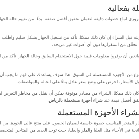
ة بفعالية
روري اتباع خطوات دقيقة لضمان تحقيق أفضل صفقة. بدءًا من تقييم حالة الجها
ربته قبل الشراء إن كان ذلك ممكنًا. تأكد من تشغيل الجهاز بشكل سليم واطلب ا
تحقّق من استقرارها دون أي أصوات غير مريحة.
للبائعين أن يوفروا معلومات قيمة حول الاستخدام السابق وحالة الجهاز. تأكد م
س النوع من الأجهزة المستعملة في السوق. هذا سوف يساعدك على فهم ما يجب أن ي
 حول الأسعار. احرص على وضع سعر عادل بناءً على الحالة والمواصفات.
كان ذلك ممكنًا. الشراء من مصادر موثوقة يمكن أن يقلل من مخاطر التعرض لعمل
يحقق أفضل قيمة عند
شراء أجهزة مستعملة بالرياض
.
 لشراء الأجهزة المستعملة
ختيار المتجر المناسب خطوة حاسمة لضمان الحصول على منتج عالي الجودة. من ا
ئجة في الأحياء مثل العليا والملز والعليا، حيث توجد العديد من المتاجر المتخص