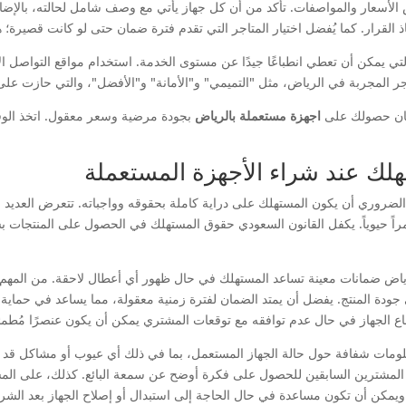
الأسعار والمواصفات. تأكد من أن كل جهاز يأتي مع وصف شامل لحالته، بالإضافة
ذ القرار. كما يُفضل اختيار المتاجر التي تقدم فترة ضمان حتى لو كانت قصيرة؛
التي يمكن أن تعطي انطباعًا جيدًا عن مستوى الخدمة. استخدام مواقع التواصل الا
اجر المجربة في الرياض، مثل "التميمي" و"الأمانة" و"الأفضل"، والتي حازت على
ضمان حصولك على
اجهزة مستعملة بالرياض
بجودة مرضية وسعر معقول. اتخذ الوقت
لك عند شراء الأجهزة المستعملة
لضروري أن يكون المستهلك على دراية كاملة بحقوقه وواجباته. تتعرض العديد 
راً حيوياً. يكفل القانون السعودي حقوق المستهلك في الحصول على المنتجات ب
ض ضمانات معينة تساعد المستهلك في حال ظهور أي أعطال لاحقة. من المهم التح
جودة المنتج. يفضل أن يمتد الضمان لفترة زمنية معقولة، مما يساعد في حماي
اع الجهاز في حال عدم توافقه مع توقعات المشتري يمكن أن يكون عنصرًا مُطمئنً
معلومات شفافة حول حالة الجهاز المستعمل، بما في ذلك أي عيوب أو مشاكل قد
ن المشترين السابقين للحصول على فكرة أوضح عن سمعة البائع. كذلك، على المست
ة ويمكن أن تكون مساعدة في حال الحاجة إلى استبدال أو إصلاح الجهاز بعد الشرا