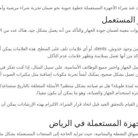
ك عند شراء الأجهزة المستعملة خطوة حيوية نحو ضمان تجربة شراء مرضية وآمن
 المستعمل
وات معينة لضمان جودة الجهاز والتأكد من أنه يعمل بشكل جيد. هناك عدد من ا
أولاً، تأكد من القيام بفحص بصري شامل للجهاز. تحقق من وجود خدوش، dents، أو أي علامات تل
أكد من أنها تعمل بسلاسة وتظهر علامات عدم التآكل.
بتشغيل الجهاز واختبر جميع الوظائف الأساسية. على سبيل المثال، إذا كنت تفكر في
ين تعمل بشكل صحيح. يمكنك أيضاً تجربة مكونات إضافية مثل مكبرات الصوت أ
مه لمدة طويلة؟ هل تم صيانته بشكل منتظم؟ الأسئلة المتعلقة بالتاريخ ستساعدك 
 استخدام الجهاز والصيانة، وهو ما يمكن أن يكون مفيدًا.
ن القيام بالتحقق الجيد قبل اتخاذ قرار الشراء. الالتزام بهذه الإرشادات يم
جهزة المستعملة في الرياض
واق النشطة والمتنامية، حيث تتزايد الحاجة إلى المنتجات المستعملة بشكل م